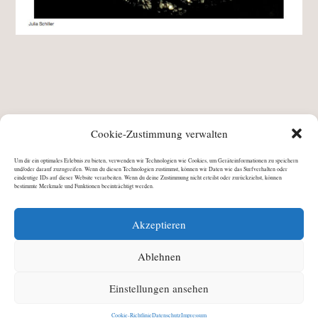
2011
Fantasy Issue
fLIP Magazine
Julia Schiller
Cookie-Zustimmung verwalten
London Independent Photography
Um dir ein optimales Erlebnis zu bieten, verwenden wir Technologien wie Cookies, um Geräteinformationen zu speichern
und/oder darauf zuzugreifen. Wenn du diesen Technologien zustimmst, können wir Daten wie das Surfverhalten oder
eindeutige IDs auf dieser Website verarbeiten. Wenn du deine Zustimmung nicht erteilst oder zurückziehst, können
bestimmte Merkmale und Funktionen beeinträchtigt werden.
a picture a day: Julia
fotovisura | Photo of
Akzeptieren
vorheriger
Nächster
Schiller
the day
Ablehnen
Beitrag:
Beitrag:
Einstellungen ansehen
©
Julia Schiller
2026 · All Rights Reserved
Impressum
Datenschutz
Cookie-Richtlinie (EU)
Cookie-Richtlinie
Datenschutz
Impressum