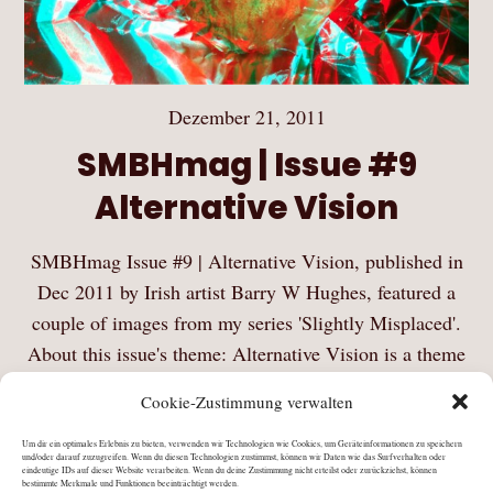
Dezember 21, 2011
SMBHmag | Issue #9
Alternative Vision
SMBHmag Issue #9 | Alternative Vision, published in
Dec 2011 by Irish artist Barry W Hughes, featured a
couple of images from my series 'Slightly Misplaced'.
About this issue's theme: Alternative Vision is a theme
that could run for more…
Cookie-Zustimmung verwalten
Mehr Lesen
Um dir ein optimales Erlebnis zu bieten, verwenden wir Technologien wie Cookies, um Geräteinformationen zu speichern
und/oder darauf zuzugreifen. Wenn du diesen Technologien zustimmst, können wir Daten wie das Surfverhalten oder
eindeutige IDs auf dieser Website verarbeiten. Wenn du deine Zustimmung nicht erteilst oder zurückziehst, können
bestimmte Merkmale und Funktionen beeinträchtigt werden.