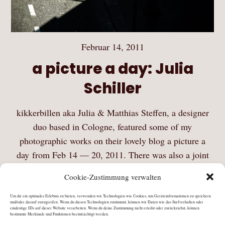
Februar 14, 2011
a picture a day: Julia
Schiller
kikkerbillen aka Julia & Matthias Steffen, a designer
duo based in Cologne, featured some of my
photographic works on their lovely blog a picture a
day from Feb 14 — 20, 2011. There was also a joint
feature from Aug 2…
Cookie-Zustimmung verwalten
Mehr Lesen
Um dir ein optimales Erlebnis zu bieten, verwenden wir Technologien wie Cookies, um Geräteinformationen zu speichern
und/oder darauf zuzugreifen. Wenn du diesen Technologien zustimmst, können wir Daten wie das Surfverhalten oder
eindeutige IDs auf dieser Website verarbeiten. Wenn du deine Zustimmung nicht erteilst oder zurückziehst, können
bestimmte Merkmale und Funktionen beeinträchtigt werden.