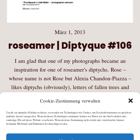
März 1, 2013
roseamer | Diptyque #106
I am glad that one of my photographs became an
inspiration for one of roseamer's diptychs. Rose –
whose name is not Rose but Alexia Chandon-Piazza –
likes diptychs (obviously), letters of fallen trees and
collecting quotes from her reading…
Cookie-Zustimmung verwalten
Mehr Lesen
Um dir ein optimales Erlebnis zu bieten, verwenden wir Technologien wie Cookies, um Geräteinformationen zu speichern
und/oder darauf zuzugreifen. Wenn du diesen Technologien zustimmst, können wir Daten wie das Surfverhalten oder
eindeutige IDs auf dieser Website verarbeiten. Wenn du deine Zustimmung nicht erteilst oder zurückziehst, können
bestimmte Merkmale und Funktionen beeinträchtigt werden.