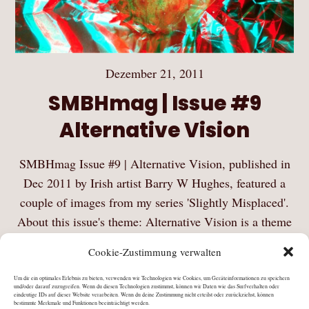
Dezember 21, 2011
SMBHmag | Issue #9
Alternative Vision
SMBHmag Issue #9 | Alternative Vision, published in
Dec 2011 by Irish artist Barry W Hughes, featured a
couple of images from my series 'Slightly Misplaced'.
About this issue's theme: Alternative Vision is a theme
that could run for more…
Cookie-Zustimmung verwalten
Mehr Lesen
Um dir ein optimales Erlebnis zu bieten, verwenden wir Technologien wie Cookies, um Geräteinformationen zu speichern
und/oder darauf zuzugreifen. Wenn du diesen Technologien zustimmst, können wir Daten wie das Surfverhalten oder
eindeutige IDs auf dieser Website verarbeiten. Wenn du deine Zustimmung nicht erteilst oder zurückziehst, können
bestimmte Merkmale und Funktionen beeinträchtigt werden.