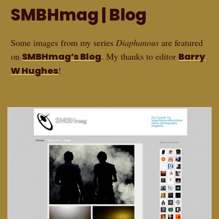
SMBHmag | Blog
Some images from my series
Diaphanous
are featured
on
SMBHmag’s Blog
. My thanks to editor
Barry
W Hughes
!