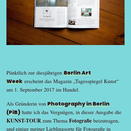
Pünktlich zur diesjährigen
Berlin Art
Week
erscheint das Magazin „Tagesspiegel Kunst“
am 1. September 2017 im Handel.
Als Gründerin von
Photography in Berlin
(PiB)
hatte ich das Vergnügen, in dieser Ausgabe die
KUNST-TOUR
Fotografie
zum Thema
beizutragen,
und einige meiner Lieblingsorte für Fotografie in