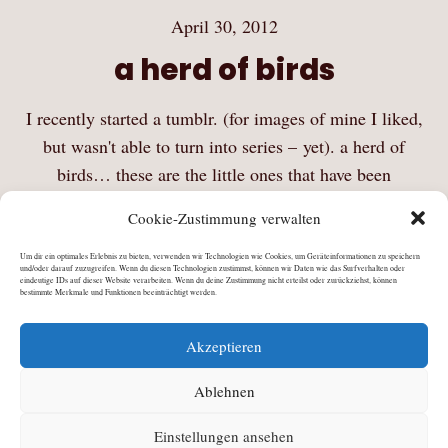
April 30, 2012
a herd of birds
I recently started a tumblr. (for images of mine I liked,
but wasn't able to turn into series – yet). a herd of
birds… these are the little ones that have been
fluttering around in my head for a little while,…
Cookie-Zustimmung verwalten
Mehr Lesen
Um dir ein optimales Erlebnis zu bieten, verwenden wir Technologien wie Cookies, um Geräteinformationen zu speichern
und/oder darauf zuzugreifen. Wenn du diesen Technologien zustimmst, können wir Daten wie das Surfverhalten oder
eindeutige IDs auf dieser Website verarbeiten. Wenn du deine Zustimmung nicht erteilst oder zurückziehst, können
bestimmte Merkmale und Funktionen beeinträchtigt werden.
Akzeptieren
Ablehnen
Einstellungen ansehen
©
Julia Schiller
2026 · All Rights Reserved