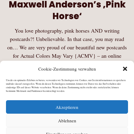
Maxwell Anderson’s ‚Pink
Horse‘
You love photography, pink horses AND writing
postcards?! Unbelievable. In that case, you may read
on… We are very proud of our beautiful new postcards
for Actual Colors May Vary {ACMV} – an online
magazine for photography – featuring Maxwell…
Cookie-Zustimmung verwalten
Mehr Lesen
Um dir ein optimales Erlebnis zu bieten, verwenden wir Technologien wie Cookies, um Geräteinformationen zu speichern
und/oder darauf zuzugreifen. Wenn du diesen Technologien zustimmst, können wir Daten wie das Surfverhalten oder
eindeutige IDs auf dieser Website verarbeiten. Wenn du deine Zustimmung nicht erteilst oder zurückziehst, können
bestimmte Merkmale und Funktionen beeinträchtigt werden.
Akzeptieren
Ablehnen
Einstellungen ansehen