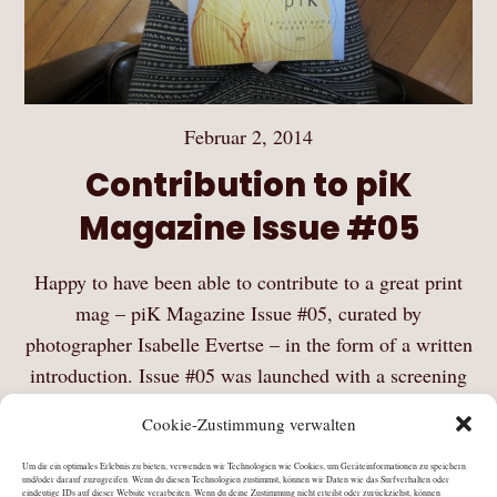
Februar 2, 2014
Contribution to piK
Magazine Issue #05
Happy to have been able to contribute to a great print
mag – piK Magazine Issue #05, curated by
photographer Isabelle Evertse – in the form of a written
introduction. Issue #05 was launched with a screening
on January 30th…
Cookie-Zustimmung verwalten
Mehr Lesen
Um dir ein optimales Erlebnis zu bieten, verwenden wir Technologien wie Cookies, um Geräteinformationen zu speichern
und/oder darauf zuzugreifen. Wenn du diesen Technologien zustimmst, können wir Daten wie das Surfverhalten oder
eindeutige IDs auf dieser Website verarbeiten. Wenn du deine Zustimmung nicht erteilst oder zurückziehst, können