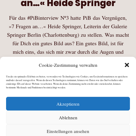
an…« Heide Springer
Für das #PiBinterview Nº3 hatte PiB das Vergnügen,
»7 Fragen an…« Heide Springer, Leiterin der Galerie
Springer Berlin (Charlottenburg) zu stellen. Was macht
für Dich ein gutes Bild aus? Ein gutes Bild, ist für
mich eins, das sich mir zwar durch die Augen und
mein…
Cookie-Zustimmung verwalten
Mehr Lesen
Um dir ein optimales Erlebnis zu bieten, verwenden wir Technologien wie Cookies, um Geräteinformationen zu speichern
und/oder darauf zuzugreifen. Wenn du diesen Technologien zustimmst, können wir Daten wie das Surfverhalten oder
eindeutige IDs auf dieser Website verarbeiten. Wenn du deine Zustimmung nicht erteilst oder zurückziehst, können
bestimmte Merkmale und Funktionen beeinträchtigt werden.
Akzeptieren
Ablehnen
Einstellungen ansehen
©
Julia Schiller
2026 · All Rights Reserved