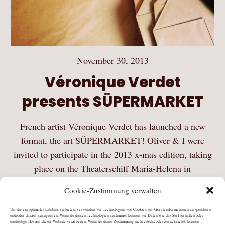
November 30, 2013
Véronique Verdet
presents SÜPERMARKET
French artist Véronique Verdet has launched a new
format, the art SÜPERMARKET! Oliver & I were
invited to participate in the 2013 x-mas edition, taking
place on the Theaterschiff Maria-Helena in
Saarbrücken on Saturday & Sunday, Nov 30 & Dec…
Cookie-Zustimmung verwalten
Mehr Lesen
Um dir ein optimales Erlebnis zu bieten, verwenden wir Technologien wie Cookies, um Geräteinformationen zu speichern
und/oder darauf zuzugreifen. Wenn du diesen Technologien zustimmst, können wir Daten wie das Surfverhalten oder
eindeutige IDs auf dieser Website verarbeiten. Wenn du deine Zustimmung nicht erteilst oder zurückziehst, können