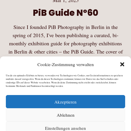
PiB Guide Nº60
Since I founded PiB Photography in Berlin in the
spring of 2015, I've been publishing a curated, bi-
monthly exhibition guide for photography exhibitions
in Berlin & other cities – the PiB Guide. The cover of
the PiB Guide Nº60 |…
Cookie-Zustimmung verwalten
Mehr Lesen
Um dir ein optimales Erlebnis zu bieten, verwenden wir Technologien wie Cookies, um Geräteinformationen zu speichern
und/oder darauf zuzugreifen. Wenn du diesen Technologien zustimmst, können wir Daten wie das Surfverhalten oder
eindeutige IDs auf dieser Website verarbeiten. Wenn du deine Zustimmung nicht erteilst oder zurückziehst, können
bestimmte Merkmale und Funktionen beeinträchtigt werden.
Akzeptieren
Ablehnen
Einstellungen ansehen
©
Julia Schiller
2026 · All Rights Reserved