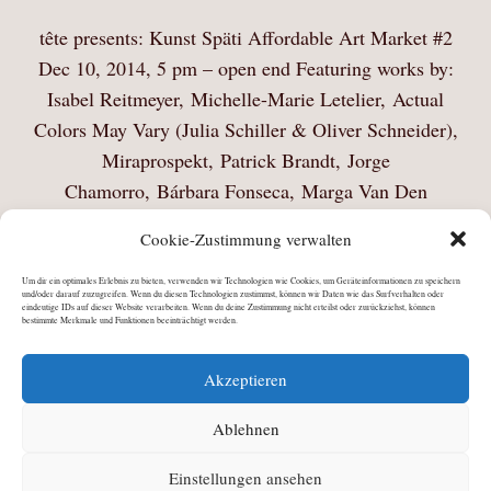
tête presents: Kunst Späti Affordable Art Market #2
Dec 10, 2014, 5 pm – open end Featuring works by:
Isabel Reitmeyer, Michelle-Marie Letelier, Actual
Colors May Vary (Julia Schiller & Oliver Schneider),
Miraprospekt, Patrick Brandt, Jorge
Chamorro, Bárbara Fonseca, Marga Van Den
Meydenberg, Lisa Zappe, April Gertler, Ellen Luise…
Cookie-Zustimmung verwalten
Mehr Lesen
Um dir ein optimales Erlebnis zu bieten, verwenden wir Technologien wie Cookies, um Geräteinformationen zu speichern
und/oder darauf zuzugreifen. Wenn du diesen Technologien zustimmst, können wir Daten wie das Surfverhalten oder
eindeutige IDs auf dieser Website verarbeiten. Wenn du deine Zustimmung nicht erteilst oder zurückziehst, können
bestimmte Merkmale und Funktionen beeinträchtigt werden.
Akzeptieren
Ablehnen
Einstellungen ansehen
©
Julia Schiller
2026 · All Rights Reserved