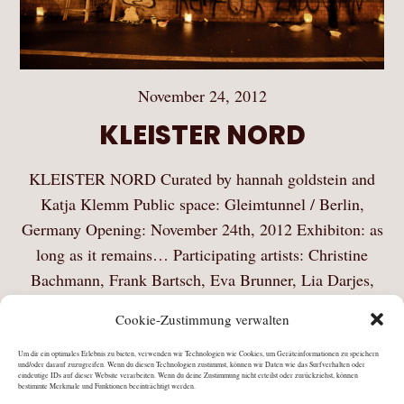
November 24, 2012
KLEISTER NORD
KLEISTER NORD Curated by hannah goldstein and
Katja Klemm Public space: Gleimtunnel / Berlin,
Germany Opening: November 24th, 2012 Exhibiton: as
long as it remains… Participating artists: Christine
Bachmann, Frank Bartsch, Eva Brunner, Lia Darjes,
Christoph David Drange, Torben Geeck,…
Cookie-Zustimmung verwalten
Mehr Lesen
Um dir ein optimales Erlebnis zu bieten, verwenden wir Technologien wie Cookies, um Geräteinformationen zu speichern
und/oder darauf zuzugreifen. Wenn du diesen Technologien zustimmst, können wir Daten wie das Surfverhalten oder
eindeutige IDs auf dieser Website verarbeiten. Wenn du deine Zustimmung nicht erteilst oder zurückziehst, können
bestimmte Merkmale und Funktionen beeinträchtigt werden.