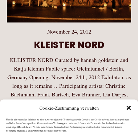
November 24, 2012
KLEISTER NORD
KLEISTER NORD Curated by hannah goldstein and
Katja Klemm Public space: Gleimtunnel / Berlin,
Germany Opening: November 24th, 2012 Exhibiton: as
long as it remains… Participating artists: Christine
Bachmann, Frank Bartsch, Eva Brunner, Lia Darjes,
Christoph David Drange, Torben Geeck,…
Cookie-Zustimmung verwalten
Mehr Lesen
Um dir ein optimales Erlebnis zu bieten, verwenden wir Technologien wie Cookies, um Geräteinformationen zu speichern
und/oder darauf zuzugreifen. Wenn du diesen Technologien zustimmst, können wir Daten wie das Surfverhalten oder
eindeutige IDs auf dieser Website verarbeiten. Wenn du deine Zustimmung nicht erteilst oder zurückziehst, können
bestimmte Merkmale und Funktionen beeinträchtigt werden.