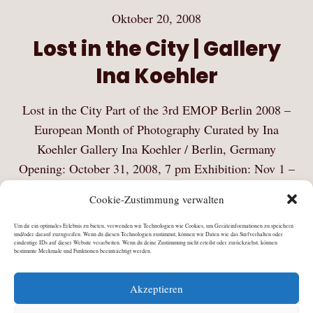
Oktober 20, 2008
Lost in the City | Gallery
Ina Koehler
Lost in the City Part of the 3rd EMOP Berlin 2008 –
European Month of Photography Curated by Ina
Koehler Gallery Ina Koehler / Berlin, Germany
Opening: October 31, 2008, 7 pm Exhibition: Nov 1 –
27, 2008 Participating artists:…
Cookie-Zustimmung verwalten
Mehr Lesen
Um dir ein optimales Erlebnis zu bieten, verwenden wir Technologien wie Cookies, um Geräteinformationen zu speichern
und/oder darauf zuzugreifen. Wenn du diesen Technologien zustimmst, können wir Daten wie das Surfverhalten oder
eindeutige IDs auf dieser Website verarbeiten. Wenn du deine Zustimmung nicht erteilst oder zurückziehst, können
bestimmte Merkmale und Funktionen beeinträchtigt werden.
Akzeptieren