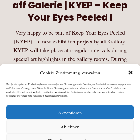
aff Galerie | KYEP – Keep
Your Eyes Peeled I
Very happy to be part of Keep Your Eyes Peeled
(KYEP) – a new exhibition project by aff Gallery.
KYEP will take place at irregular intervals during
special art highlights in the gallery rooms. During
Berlin Gallery Weekend 2015 a…
Cookie-Zustimmung verwalten
Mehr Lesen
Um dir ein optimales Erlebnis zu bieten, verwenden wir Technologien wie Cookies, um Geräteinformationen zu speichern
und/oder darauf zuzugreifen. Wenn du diesen Technologien zustimmst, können wir Daten wie das Surfverhalten oder
eindeutige IDs auf dieser Website verarbeiten. Wenn du deine Zustimmung nicht erteilst oder zurückziehst, können
bestimmte Merkmale und Funktionen beeinträchtigt werden.
Akzeptieren
Ablehnen