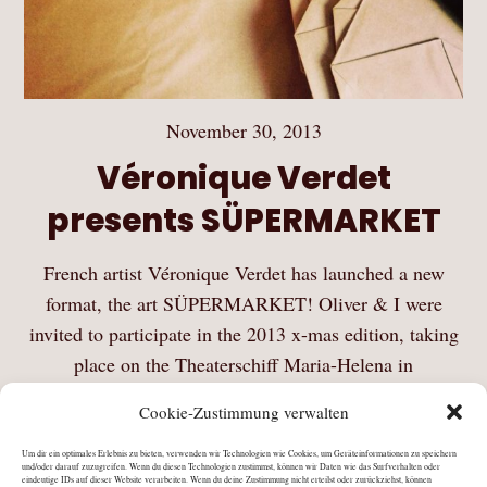
November 30, 2013
Véronique Verdet
presents SÜPERMARKET
French artist Véronique Verdet has launched a new
format, the art SÜPERMARKET! Oliver & I were
invited to participate in the 2013 x-mas edition, taking
place on the Theaterschiff Maria-Helena in
Saarbrücken on Saturday & Sunday, Nov 30 & Dec…
Cookie-Zustimmung verwalten
Mehr Lesen
Um dir ein optimales Erlebnis zu bieten, verwenden wir Technologien wie Cookies, um Geräteinformationen zu speichern
und/oder darauf zuzugreifen. Wenn du diesen Technologien zustimmst, können wir Daten wie das Surfverhalten oder
eindeutige IDs auf dieser Website verarbeiten. Wenn du deine Zustimmung nicht erteilst oder zurückziehst, können