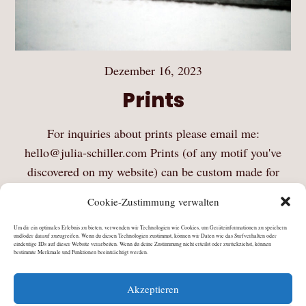
Dezember 16, 2023
Prints
For inquiries about prints please email me:
hello@julia-schiller.com Prints (of any motif you've
discovered on my website) can be custom made for
you. Thanks for your interest and support.
Cookie-Zustimmung verwalten
Mehr Lesen
Um dir ein optimales Erlebnis zu bieten, verwenden wir Technologien wie Cookies, um Geräteinformationen zu speichern
und/oder darauf zuzugreifen. Wenn du diesen Technologien zustimmst, können wir Daten wie das Surfverhalten oder
eindeutige IDs auf dieser Website verarbeiten. Wenn du deine Zustimmung nicht erteilst oder zurückziehst, können
bestimmte Merkmale und Funktionen beeinträchtigt werden.
Akzeptieren