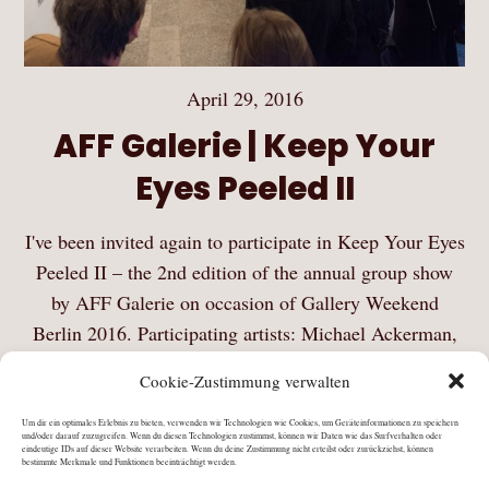
April 29, 2016
AFF Galerie | Keep Your
Eyes Peeled II
I've been invited again to participate in Keep Your Eyes
Peeled II – the 2nd edition of the annual group show
by AFF Galerie on occasion of Gallery Weekend
Berlin 2016. Participating artists: Michael Ackerman,
Arnau Blanch, Stéphanie Bonn, Verena…
Cookie-Zustimmung verwalten
Mehr Lesen
Um dir ein optimales Erlebnis zu bieten, verwenden wir Technologien wie Cookies, um Geräteinformationen zu speichern
und/oder darauf zuzugreifen. Wenn du diesen Technologien zustimmst, können wir Daten wie das Surfverhalten oder
eindeutige IDs auf dieser Website verarbeiten. Wenn du deine Zustimmung nicht erteilst oder zurückziehst, können
bestimmte Merkmale und Funktionen beeinträchtigt werden.