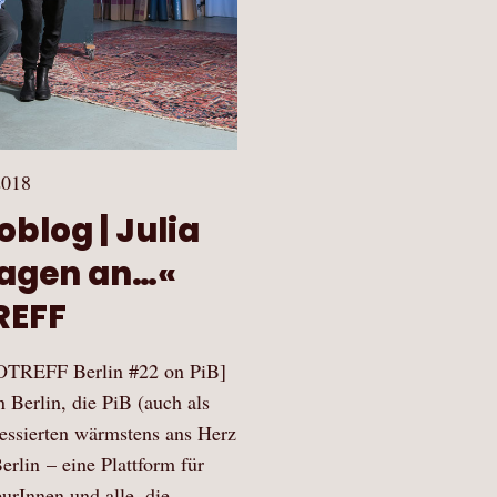
2018
oblog | Julia
Fragen an…«
REFF
OTREFF Berlin #22 on PiB]
in Berlin, die PiB (auch als
ressierten wärmstens ans Herz
lin – eine Plattform für
eurInnen und alle, die…