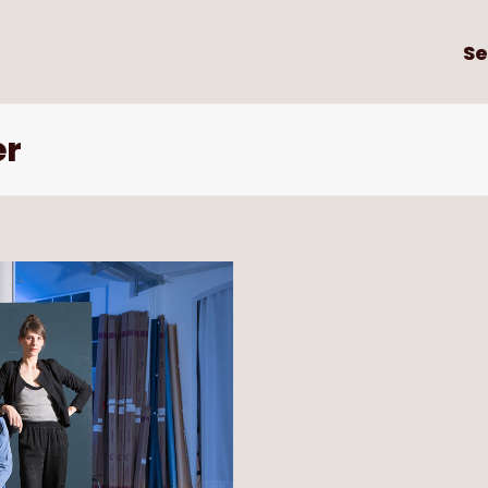
Se
er