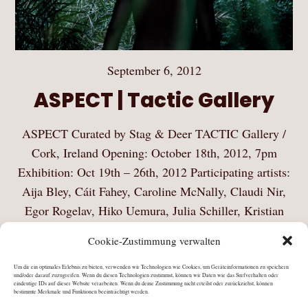
September 6, 2012
ASPECT | Tactic Gallery
ASPECT Curated by Stag & Deer TACTIC Gallery /
Cork, Ireland Opening: October 18th, 2012, 7pm
Exhibition: Oct 19th – 26th, 2012 Participating artists:
Aija Bley, Cáit Fahey, Caroline McNally, Claudi Nir,
Egor Rogelav, Hiko Uemura, Julia Schiller, Kristian
Smith,…
Cookie-Zustimmung verwalten
Mehr Lesen
Um dir ein optimales Erlebnis zu bieten, verwenden wir Technologien wie Cookies, um Geräteinformationen zu speichern
und/oder darauf zuzugreifen. Wenn du diesen Technologien zustimmst, können wir Daten wie das Surfverhalten oder
eindeutige IDs auf dieser Website verarbeiten. Wenn du deine Zustimmung nicht erteilst oder zurückziehst, können
bestimmte Merkmale und Funktionen beeinträchtigt werden.