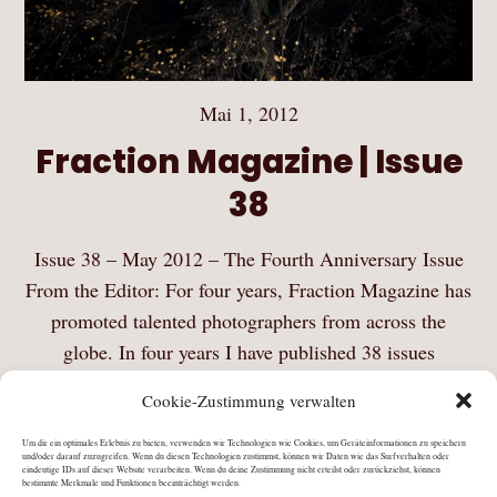
Mai 1, 2012
Fraction Magazine | Issue
38
Issue 38 – May 2012 – The Fourth Anniversary Issue
From the Editor: For four years, Fraction Magazine has
promoted talented photographers from across the
globe. In four years I have published 38 issues
featuring over 200 photographer portfolios. You…
Cookie-Zustimmung verwalten
Mehr Lesen
Um dir ein optimales Erlebnis zu bieten, verwenden wir Technologien wie Cookies, um Geräteinformationen zu speichern
und/oder darauf zuzugreifen. Wenn du diesen Technologien zustimmst, können wir Daten wie das Surfverhalten oder
eindeutige IDs auf dieser Website verarbeiten. Wenn du deine Zustimmung nicht erteilst oder zurückziehst, können
bestimmte Merkmale und Funktionen beeinträchtigt werden.