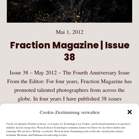
Mai 1, 2012
Fraction Magazine | Issue
38
Issue 38 – May 2012 – The Fourth Anniversary Issue
From the Editor: For four years, Fraction Magazine has
promoted talented photographers from across the
globe. In four years I have published 38 issues
featuring over 200 photographer portfolios. You…
Cookie-Zustimmung verwalten
Mehr Lesen
Um dir ein optimales Erlebnis zu bieten, verwenden wir Technologien wie Cookies, um Geräteinformationen zu speichern
und/oder darauf zuzugreifen. Wenn du diesen Technologien zustimmst, können wir Daten wie das Surfverhalten oder
eindeutige IDs auf dieser Website verarbeiten. Wenn du deine Zustimmung nicht erteilst oder zurückziehst, können
bestimmte Merkmale und Funktionen beeinträchtigt werden.