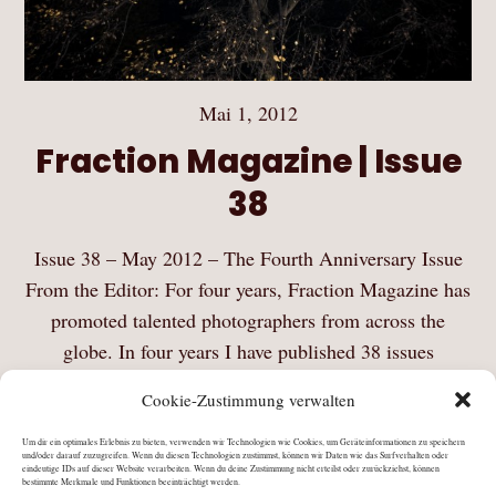
Mai 1, 2012
Fraction Magazine | Issue
38
Issue 38 – May 2012 – The Fourth Anniversary Issue
From the Editor: For four years, Fraction Magazine has
promoted talented photographers from across the
globe. In four years I have published 38 issues
featuring over 200 photographer portfolios. You…
Cookie-Zustimmung verwalten
Mehr Lesen
Um dir ein optimales Erlebnis zu bieten, verwenden wir Technologien wie Cookies, um Geräteinformationen zu speichern
und/oder darauf zuzugreifen. Wenn du diesen Technologien zustimmst, können wir Daten wie das Surfverhalten oder
eindeutige IDs auf dieser Website verarbeiten. Wenn du deine Zustimmung nicht erteilst oder zurückziehst, können
bestimmte Merkmale und Funktionen beeinträchtigt werden.